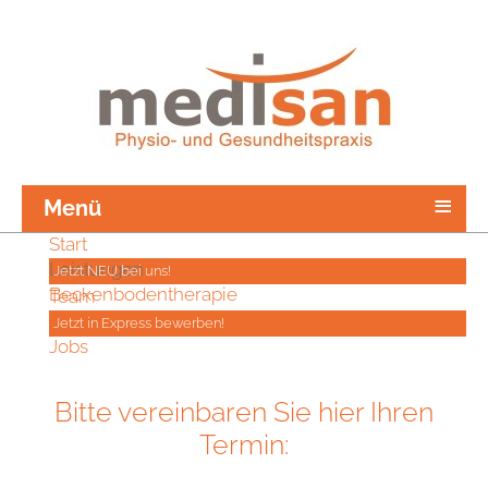
≡
Menü
Start
Leistungen
Jetzt NEU bei uns!
Beckenbodentherapie
Team
Kontakt
Jetzt in Express bewerben!
Jobs
Bitte vereinbaren Sie hier Ihren
Termin: